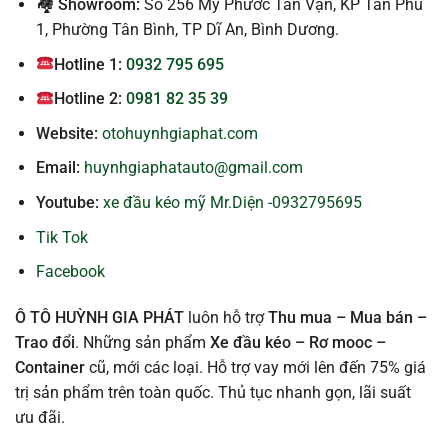
🏘 Showroom:
Số 256 Mỹ Phước Tân Vạn, KP Tân Phú
1, Phường Tân Bình, TP Dĩ An, Bình Dương.
Hotline 1:
0932 795 695
Hotline 2:
0981 82 35 39
Website:
otohuynhgiaphat.com
Email:
huynhgiaphatauto@gmail.com
Youtube:
xe đầu kéo mỹ Mr.Diện -0932795695
Tik Tok
Facebook
Ô TÔ HUỲNH GIA PHÁT
luôn hỗ trợ
Thu mua – Mua bán –
Trao
đổi
. Những sản phẩm
Xe đầu kéo – Rơ mooc –
Container
cũ, mới các loại. Hỗ trợ vay mới lên đến 75% giá
trị sản phẩm trên toàn quốc. Thủ tục nhanh gọn, lãi suất
ưu đãi.