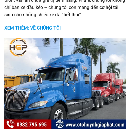
thời”, vẫn ẩn chứa giá trị tiềm năng. Vì thế, chúng tôi không
chỉ bán xe đầu kéo – chúng tôi còn mang đến
cơ hội tái
sinh
cho những chiếc xe đã “
hết thời
”.
XEM THÊM: VỀ CHÚNG TÔI