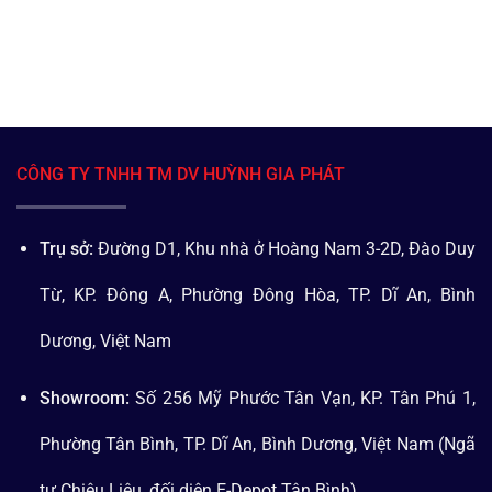
CÔNG TY TNHH TM DV HUỲNH GIA PHÁT
Trụ sở:
Đường D1, Khu nhà ở Hoàng Nam 3-2D, Đào Duy
Từ, KP. Đông A, Phường Đông Hòa, TP. Dĩ An, Bình
Dương, Việt Nam
Showroom:
Số 256 Mỹ Phước Tân Vạn, KP. Tân Phú 1,
Phường Tân Bình, TP. Dĩ An, Bình Dương, Việt Nam (Ngã
tư Chiêu Liêu, đối diện E-Depot Tân Bình)