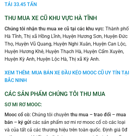
TẢI 33.45 TẤN
THU MUA XE CŨ KHU VỰC HÀ TĨNH
Chúng tôi nhận thu mua xe cũ tại các khu vực:
Thành phố
Hà Tĩnh, Thị xã Hồng Lĩnh, Huyện Hương Sơn, Huyện Đức
Thọ, Huyện Vũ Quang, Huyện Nghi Xuân, Huyện Can Lộc,
Huyện Hương Khê, Huyện Thạch Hà, Huyện Cẩm Xuyên,
Huyện Kỳ Anh, Huyện Lộc Hà, Thị xã Kỳ Anh.
XEM THÊM: MUA BÁN XE ĐẦU KÉO MOOC CŨ UY TÍN TẠI
BẮC NINH
CÁC SẢN PHẨM CHÚNG TÔI THU MUA
SƠ MI RƠ MOOC:
Mooc cổ cò:
Chúng tôi chuyên
thu mua – trao đổi – mua
bán – ký gửi
các sản phẩm sơ mi rơ mooc cổ cò các loại
và của tất cả các thương hiệu trên toàn quốc. Định giá 0đ