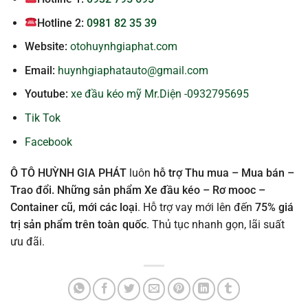
Hotline 2:
0981 82 35 39
Website:
otohuynhgiaphat.com
Email:
huynhgiaphatauto@gmail.com
Youtube:
xe đầu kéo mỹ Mr.Diện -0932795695
Tik Tok
Facebook
Ô TÔ HUỲNH GIA PHÁT
luôn
hỗ trợ Thu mua – Mua bán –
Trao đổi. Những sản phẩm Xe đầu kéo – Rơ mooc –
Container cũ, mới các loại
. Hỗ trợ vay mới lên đến
75% giá
trị sản phẩm trên toàn quốc
. Thủ tục nhanh gọn, lãi suất
ưu đãi.