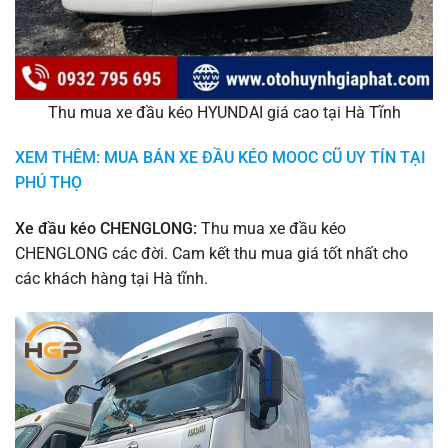
Thu mua xe đầu kéo HYUNDAI giá cao tại Hà Tĩnh
XEM THÊM: MUA BÁN XE ĐẦU KÉO MOOC CŨ UY TÍN TẠI
PHÚ THỌ
Xe đầu kéo CHENGLONG:
Thu mua xe đầu kéo
CHENGLONG các đời. Cam kết thu mua giá tốt nhất cho
các khách hàng tại Hà tĩnh.