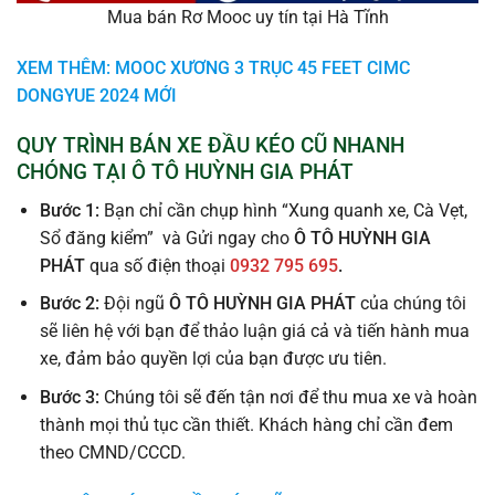
Mua bán Rơ Mooc uy tín tại Hà Tĩnh
XEM THÊM: MOOC XƯƠNG 3 TRỤC 45 FEET CIMC
DONGYUE 2024 MỚI
QUY TRÌNH BÁN XE ĐẦU KÉO CŨ NHANH
CHÓNG TẠI Ô TÔ HUỲNH GIA PHÁT
Bước 1:
Bạn chỉ cần chụp hình “Xung quanh xe, Cà Vẹt,
Sổ đăng kiểm” và Gửi ngay cho
Ô TÔ HUỲNH GIA
PHÁT
qua số điện thoại
0932 795 695
.
Bước 2:
Đội ngũ
Ô TÔ HUỲNH GIA PHÁT
của chúng tôi
sẽ liên hệ với bạn để thảo luận giá cả và tiến hành mua
xe, đảm bảo quyền lợi của bạn được ưu tiên.
Bước 3:
Chúng tôi sẽ đến tận nơi để thu mua xe và hoàn
thành mọi thủ tục cần thiết. Khách hàng chỉ cần đem
theo CMND/CCCD.