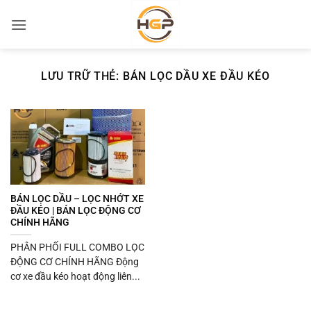
Bỏ
qua
nội
dung
LƯU TRỮ THẺ:
BÁN LỌC DẦU XE ĐẦU KÉO
BÁN LỌC DẦU – LỌC NHỚT XE
ĐẦU KÉO | BÁN LỌC ĐỘNG CƠ
CHÍNH HÃNG
PHÂN PHỐI FULL COMBO LỌC
ĐỘNG CƠ CHÍNH HÃNG Động
cơ xe đầu kéo hoạt động liên...