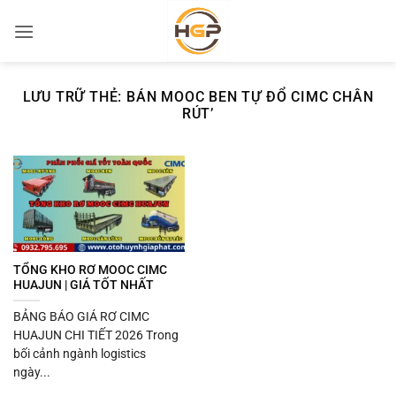
Bỏ
qua
nội
dung
LƯU TRỮ THẺ:
BÁN MOOC BEN TỰ ĐỔ CIMC CHÂN
RÚT’
TỔNG KHO RƠ MOOC CIMC
HUAJUN | GIÁ TỐT NHẤT
BẢNG BÁO GIÁ RƠ CIMC
HUAJUN CHI TIẾT 2026 Trong
bối cảnh ngành logistics
ngày...