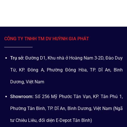
CÔNG TY TNHH TM DV HUỲNH GIA PHÁT
Trụ sở:
Đường D1, Khu nhà ở Hoàng Nam 3-2D, Đào Duy
Từ, KP. Đông A, Phường Đông Hòa, TP. Dĩ An, Bình
Dương, Việt Nam
Showroom:
Số 256 Mỹ Phước Tân Vạn, KP. Tân Phú 1,
Phường Tân Bình, TP. Dĩ An, Bình Dương, Việt Nam (Ngã
tư Chiêu Liêu, đối diện E-Depot Tân Bình)