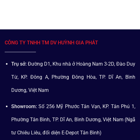
CÔNG TY TNHH TM DV HUỲNH GIA PHÁT
Trụ sở:
Đường D1, Khu nhà ở Hoàng Nam 3-2D, Đào Duy
Từ, KP. Đông A, Phường Đông Hòa, TP. Dĩ An, Bình
Dương, Việt Nam
Showroom:
Số 256 Mỹ Phước Tân Vạn, KP. Tân Phú 1,
Phường Tân Bình, TP. Dĩ An, Bình Dương, Việt Nam (Ngã
tư Chiêu Liêu, đối diện E-Depot Tân Bình)