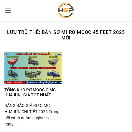
Bỏ
qua
nội
dung
LƯU TRỮ THẺ:
BÁN SƠ MI RƠ MOOC 45 FEET 2025
MỚI
TỔNG KHO RƠ MOOC CIMC
HUAJUN | GIÁ TỐT NHẤT
BẢNG BÁO GIÁ RƠ CIMC
HUAJUN CHI TIẾT 2026 Trong
bối cảnh ngành logistics
ngày...