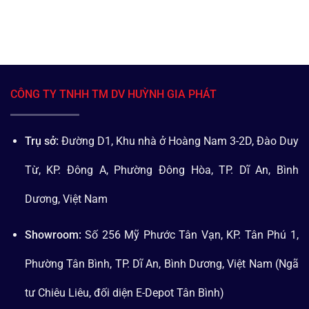
CÔNG TY TNHH TM DV HUỲNH GIA PHÁT
Trụ sở:
Đường D1, Khu nhà ở Hoàng Nam 3-2D, Đào Duy
Từ, KP. Đông A, Phường Đông Hòa, TP. Dĩ An, Bình
Dương, Việt Nam
Showroom:
Số 256 Mỹ Phước Tân Vạn, KP. Tân Phú 1,
Phường Tân Bình, TP. Dĩ An, Bình Dương, Việt Nam (Ngã
tư Chiêu Liêu, đối diện E-Depot Tân Bình)