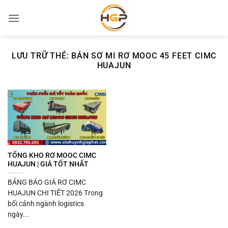
Bỏ
qua
nội
dung
LƯU TRỮ THẺ:
BÁN SƠ MI RƠ MOOC 45 FEET CIMC
HUAJUN
TỔNG KHO RƠ MOOC CIMC
HUAJUN | GIÁ TỐT NHẤT
BẢNG BÁO GIÁ RƠ CIMC
HUAJUN CHI TIẾT 2026 Trong
bối cảnh ngành logistics
ngày...