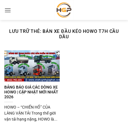
Bỏ
qua
nội
dung
LƯU TRỮ THẺ:
BÁN XE ĐẦU KÉO HOWO T7H CẦU
DẦU
BẢNG BÁO GIÁ CÁC DÒNG XE
HOWO | CẬP NHẬT MỚI NHẤT
2026
HOWO – “CHIẾN HỔ” CỦA
LÀNG VẬN TẢI Trong thế giới
vận tải hạng nặng, HOWO là...