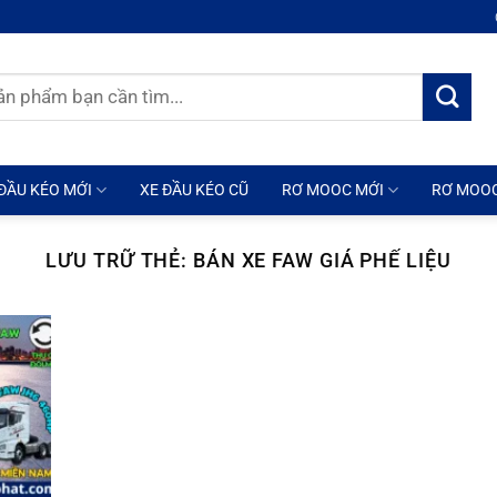
ĐẦU KÉO MỚI
XE ĐẦU KÉO CŨ
RƠ MOOC MỚI
RƠ MOO
LƯU TRỮ THẺ:
BÁN XE FAW GIÁ PHẾ LIỆU