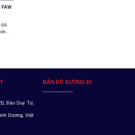
O FAW
Ị ĐÃ
le...
ÁT
BẢN ĐỒ ĐƯỜNG ĐI
D, Đào Duy Từ,
ình Dương, Việt