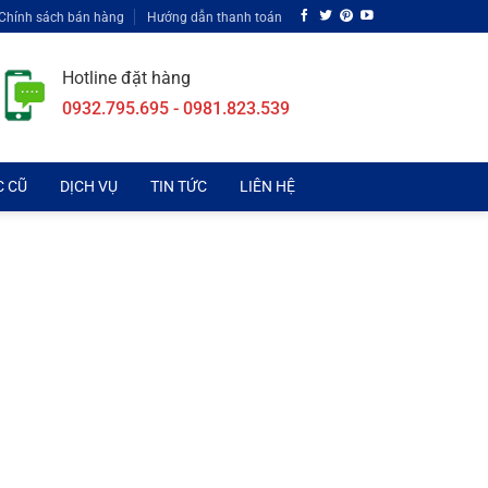
Chính sách bán hàng
Hướng dẫn thanh toán
Hotline đặt hàng
0932.795.695 - 0981.823.539
C CŨ
DỊCH VỤ
TIN TỨC
LIÊN HỆ