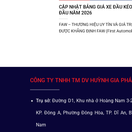
CẬP NHẬT BẢNG GIÁ XE ĐẦU KÉ
ĐẦU NĂM 2026
FAW – THƯƠNG HIỆU UY TÍN VÀ GIÁ TR
ĐƯỢC KHẲNG ĐỊNH FAW (First Automobi
CÔNG TY TNHH TM DV HUỲNH GIA PH
Trụ sở:
Đường D1, Khu nhà ở Hoàng Nam 3-2
KP. Đông A, Phường Đông Hòa, TP. Dĩ An, B
Nam