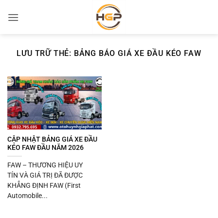
Bỏ
qua
nội
dung
LƯU TRỮ THẺ:
BẢNG BÁO GIÁ XE ĐẦU KÉO FAW
CẬP NHẬT BẢNG GIÁ XE ĐẦU
KÉO FAW ĐẦU NĂM 2026
FAW – THƯƠNG HIỆU UY
TÍN VÀ GIÁ TRỊ ĐÃ ĐƯỢC
KHẲNG ĐỊNH FAW (First
Automobile...