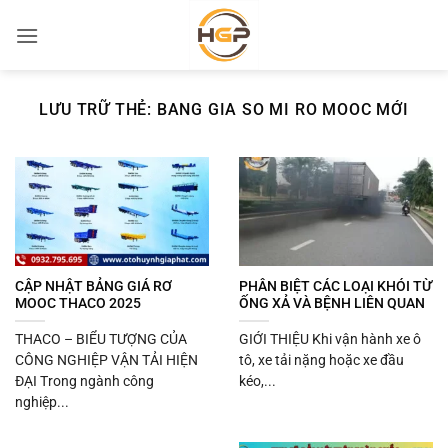
Bỏ
qua
nội
dung
LƯU TRỮ THẺ:
BANG GIA SO MI RO MOOC MỚI
CẬP NHẬT BẢNG GIÁ RƠ
PHÂN BIỆT CÁC LOẠI KHÓI TỪ
MOOC THACO 2025
ỐNG XẢ VÀ BỆNH LIÊN QUAN
THACO – BIỂU TƯỢNG CỦA
GIỚI THIỆU Khi vận hành xe ô
CÔNG NGHIỆP VẬN TẢI HIỆN
tô, xe tải nặng hoặc xe đầu
ĐẠI Trong ngành công
kéo,...
nghiệp...