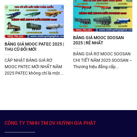
BẢNG GIÁ MOOC SOOSAN
2025 | RẺ NHẤT
BẢNG GIÁ MOOC PATEC 2025 |
THU CŨ ĐỔI MỚI
BẢNG GIÁ RƠ MOOC SOOSAN
CẬP NHẬT BẢNG GIÁ RƠ
CHI TIẾT NĂM 2025 SOOSAN –
MOOC PATEC MỚI NHẤT NĂM
Thương hiệu đẳng cấp...
2025 PATEC không chỉ là một...
CÔNG TY TNHH TM DV HUỲNH GIA PHÁT