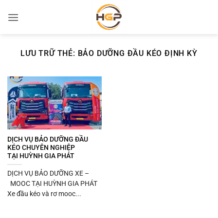
Bỏ
qua
nội
dung
LƯU TRỮ THẺ:
BẢO DƯỠNG ĐẦU KÉO ĐỊNH KỲ
DỊCH VỤ BẢO DƯỠNG ĐẦU
KÉO CHUYÊN NGHIỆP
TẠI HUỲNH GIA PHÁT
DỊCH VỤ BẢO DƯỠNG XE –
MOOC TẠI HUỲNH GIA PHÁT
Xe đầu kéo và rơ mooc...