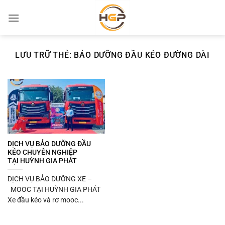
Bỏ
qua
nội
dung
LƯU TRỮ THẺ:
BẢO DƯỠNG ĐẦU KÉO ĐƯỜNG DÀI
DỊCH VỤ BẢO DƯỠNG ĐẦU
KÉO CHUYÊN NGHIỆP
TẠI HUỲNH GIA PHÁT
DỊCH VỤ BẢO DƯỠNG XE –
MOOC TẠI HUỲNH GIA PHÁT
Xe đầu kéo và rơ mooc...