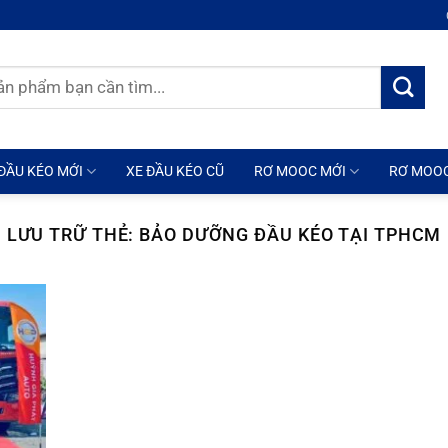
ĐẦU KÉO MỚI
XE ĐẦU KÉO CŨ
RƠ MOOC MỚI
RƠ MOO
LƯU TRỮ THẺ:
BẢO DƯỠNG ĐẦU KÉO TẠI TPHCM