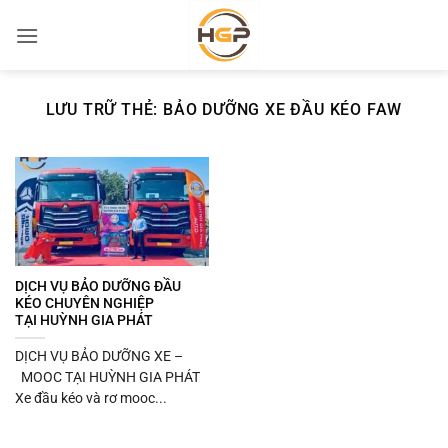
Bỏ
qua
nội
dung
LƯU TRỮ THẺ:
BẢO DƯỠNG XE ĐẦU KÉO FAW
DỊCH VỤ BẢO DƯỠNG ĐẦU
KÉO CHUYÊN NGHIỆP
TẠI HUỲNH GIA PHÁT
DỊCH VỤ BẢO DƯỠNG XE –
MOOC TẠI HUỲNH GIA PHÁT
Xe đầu kéo và rơ mooc...