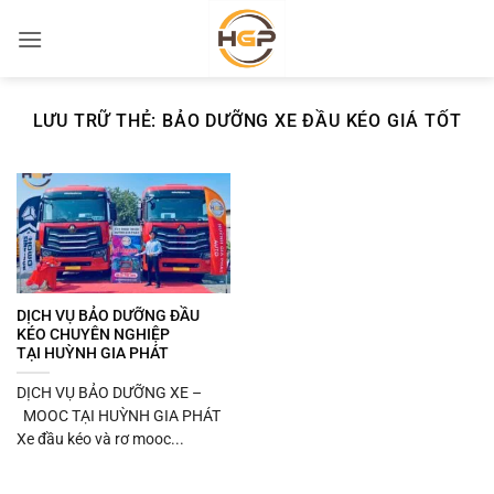
Bỏ
qua
nội
dung
LƯU TRỮ THẺ:
BẢO DƯỠNG XE ĐẦU KÉO GIÁ TỐT
DỊCH VỤ BẢO DƯỠNG ĐẦU
KÉO CHUYÊN NGHIỆP
TẠI HUỲNH GIA PHÁT
DỊCH VỤ BẢO DƯỠNG XE –
MOOC TẠI HUỲNH GIA PHÁT
Xe đầu kéo và rơ mooc...