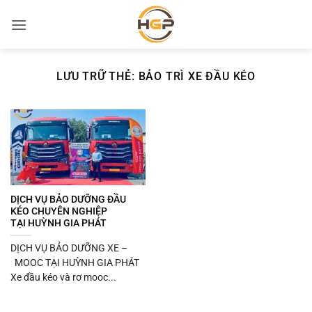
Bỏ
qua
nội
dung
LƯU TRỮ THẺ:
BẢO TRÌ XE ĐẦU KÉO
DỊCH VỤ BẢO DƯỠNG ĐẦU
KÉO CHUYÊN NGHIỆP
TẠI HUỲNH GIA PHÁT
DỊCH VỤ BẢO DƯỠNG XE –
MOOC TẠI HUỲNH GIA PHÁT
Xe đầu kéo và rơ mooc...