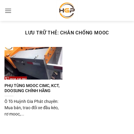
Bỏ
qua
nội
dung
LƯU TRỮ THẺ:
CHÂN CHỐNG MOOC
PHỤ TÙNG MOOC CIMC, KCT,
DOOSUNG CHÍNH HÃNG
Ô Tô Huỳnh Gia Phát chuyên:
Mua bán, trao đổi xe đầu kéo,
rơ mooc,...