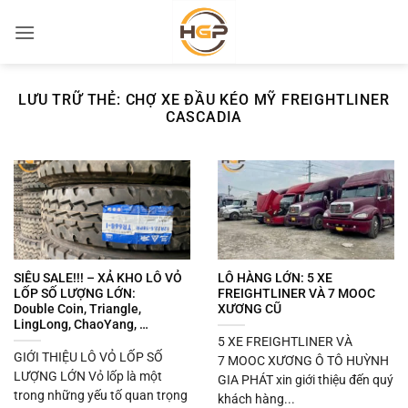
Bỏ
qua
nội
dung
LƯU TRỮ THẺ:
CHỢ XE ĐẦU KÉO MỸ FREIGHTLINER
CASCADIA
SIÊU SALE!!! – XẢ KHO LÔ VỎ
LÔ HÀNG LỚN: 5 XE
LỐP SỐ LƯỢNG LỚN:
FREIGHTLINER VÀ 7 MOOC
Double Coin, Triangle,
XƯƠNG CŨ
LingLong, ChaoYang, …
5 XE FREIGHTLINER VÀ
GIỚI THIỆU LÔ VỎ LỐP SỐ
7 MOOC XƯƠNG Ô TÔ HUỲNH
LƯỢNG LỚN Vỏ lốp là một
GIA PHÁT xin giới thiệu đến quý
trong những yếu tố quan trọng
khách hàng...