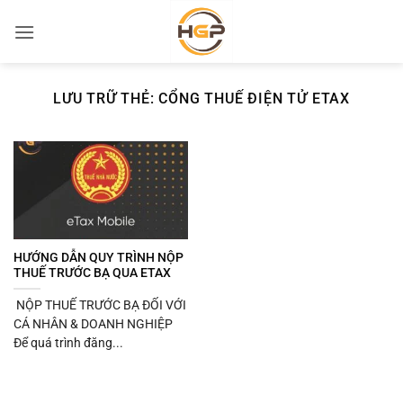
Bỏ
qua
nội
dung
LƯU TRỮ THẺ:
CỔNG THUẾ ĐIỆN TỬ ETAX
HƯỚNG DẪN QUY TRÌNH NỘP
THUẾ TRƯỚC BẠ QUA ETAX
NỘP THUẾ TRƯỚC BẠ ĐỐI VỚI
CÁ NHÂN & DOANH NGHIỆP
Để quá trình đăng...