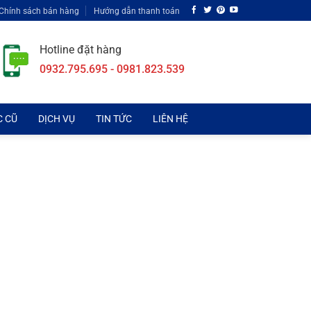
Chính sách bán hàng
Hướng dẫn thanh toán
Hotline đặt hàng
0932.795.695 - 0981.823.539
C CŨ
DỊCH VỤ
TIN TỨC
LIÊN HỆ