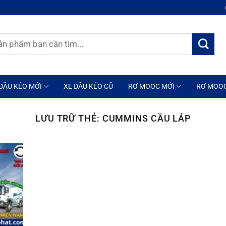
ĐẦU KÉO MỚI
XE ĐẦU KÉO CŨ
RƠ MOOC MỚI
RƠ MOO
LƯU TRỮ THẺ:
CUMMINS CẦU LÁP