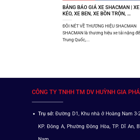
BẢNG BÁO GIÁ XE SHACMAN | XE
KÉO, XE BEN, XE BỒN TRỘN, …
ĐÔI NÉT VỀ THƯƠNG HIỆU SHACMAN
SHACMAN là thương hiệu xe tải nặng đế
Trung Quốc,...
CÔNG TY TNHH TM DV HUỲNH GIA PH
Trụ sở:
Đường D1, Khu nhà ở Hoàng Nam 3-2
KP. Đông A, Phường Đông Hòa, TP. Dĩ An, B
Nam