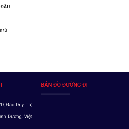
 ĐẦU
n từ
ÁT
BẢN ĐỒ ĐƯỜNG ĐI
D, Đào Duy Từ,
ình Dương, Việt