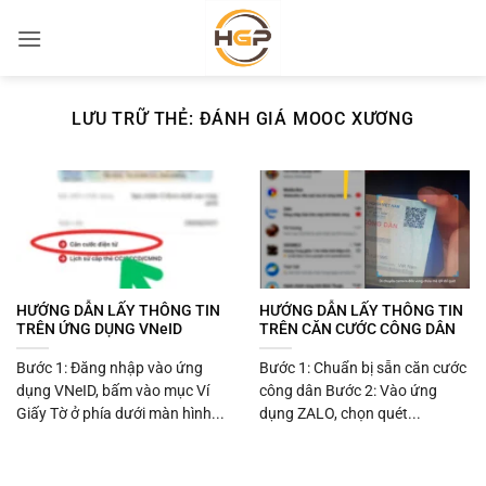
Bỏ
qua
nội
dung
LƯU TRỮ THẺ:
ĐÁNH GIÁ MOOC XƯƠNG
HƯỚNG DẪN LẤY THÔNG TIN
HƯỚNG DẪN LẤY THÔNG TIN
TRÊN ỨNG DỤNG VNeID
TRÊN CĂN CƯỚC CÔNG DÂN
Bước 1: Đăng nhập vào ứng
Bước 1: Chuẩn bị sẵn căn cước
dụng VNeID, bấm vào mục Ví
công dân Bước 2: Vào ứng
Giấy Tờ ở phía dưới màn hình...
dụng ZALO, chọn quét...