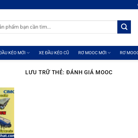
ĐẦU KÉO MỚI
XE ĐẦU KÉO CŨ
RƠ MOOC MỚI
RƠ MOO
LƯU TRỮ THẺ:
ĐÁNH GIÁ MOOC