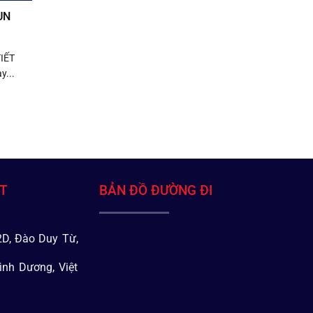
UN
IẾT
y...
ÁT
BẢN ĐỒ ĐƯỜNG ĐI
D, Đào Duy Từ,
ình Dương, Việt