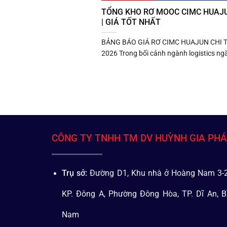
TỔNG KHO RƠ MOOC CIMC HUAJ
| GIÁ TỐT NHẤT
BẢNG BÁO GIÁ RƠ CIMC HUAJUN CHI T
2026 Trong bối cảnh ngành logistics ngà
CÔNG TY TNHH TM DV HUỲNH GIA PH
Trụ sở:
Đường D1, Khu nhà ở Hoàng Nam 3-2
KP. Đông A, Phường Đông Hòa, TP. Dĩ An, B
Nam