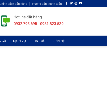
Chính sách bán hàng
Hướng dẫn thanh toán
Hotline đặt hàng
0932.795.695 - 0981.823.539
C CŨ
DỊCH VỤ
TIN TỨC
LIÊN HỆ