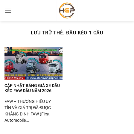
Bỏ
qua
nội
dung
LƯU TRỮ THẺ:
ĐẦU KÉO 1 CẦU
CẬP NHẬT BẢNG GIÁ XE ĐẦU
KÉO FAW ĐẦU NĂM 2026
FAW – THƯƠNG HIỆU UY
TÍN VÀ GIÁ TRỊ ĐÃ ĐƯỢC
KHẲNG ĐỊNH FAW (First
Automobile...