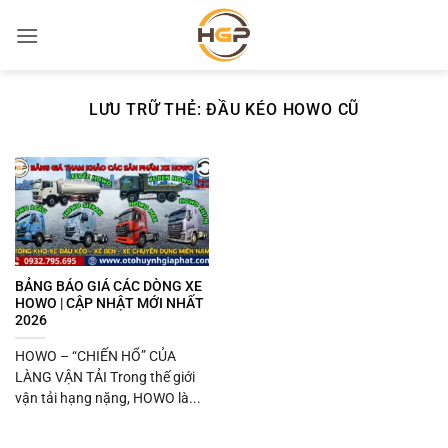
Bỏ
qua
nội
dung
LƯU TRỮ THẺ:
ĐẦU KÉO HOWO CŨ
BẢNG BÁO GIÁ CÁC DÒNG XE
HOWO | CẬP NHẬT MỚI NHẤT
2026
HOWO – “CHIẾN HỔ” CỦA
LÀNG VẬN TẢI Trong thế giới
vận tải hạng nặng, HOWO là...