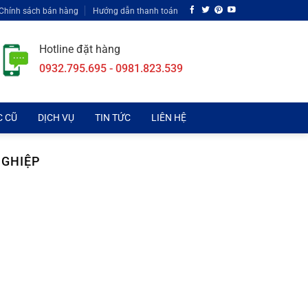
Chính sách bán hàng
Hướng dẫn thanh toán
Hotline đặt hàng
0932.795.695 - 0981.823.539
C CŨ
DỊCH VỤ
TIN TỨC
LIÊN HỆ
NGHIỆP