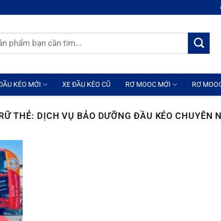
ĐẦU KÉO MỚI
XE ĐẦU KÉO CŨ
RƠ MOOC MỚI
RƠ MOO
RỮ THẺ:
DỊCH VỤ BẢO DƯỠNG ĐẦU KÉO CHUYÊN 