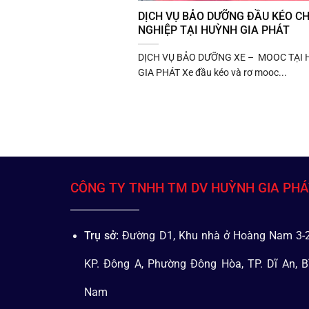
DỊCH VỤ BẢO DƯỠNG ĐẦU KÉO C
NGHIỆP TẠI HUỲNH GIA PHÁT
DỊCH VỤ BẢO DƯỠNG XE – MOOC TẠI
GIA PHÁT Xe đầu kéo và rơ mooc...
CÔNG TY TNHH TM DV HUỲNH GIA PH
Trụ sở:
Đường D1, Khu nhà ở Hoàng Nam 3-2
KP. Đông A, Phường Đông Hòa, TP. Dĩ An, B
Nam