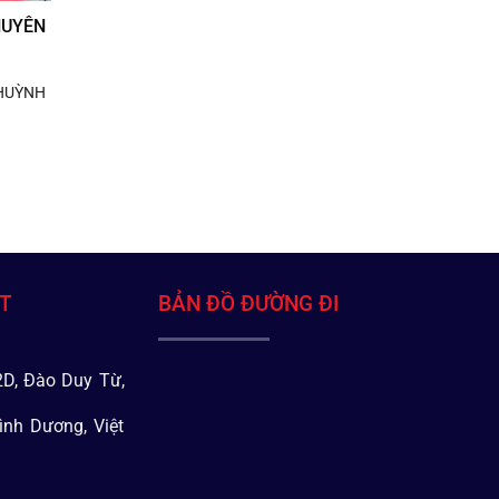
HUYÊN
 HUỲNH
ÁT
BẢN ĐỒ ĐƯỜNG ĐI
D, Đào Duy Từ,
ình Dương, Việt