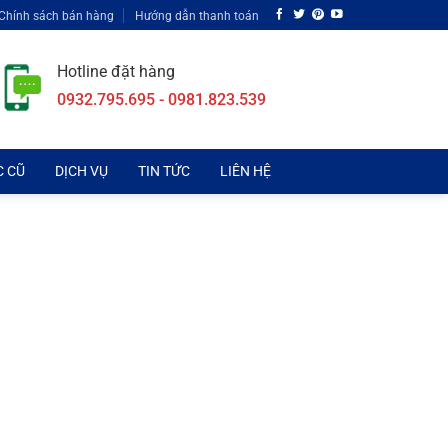
Chính sách bán hàng
Hướng dẫn thanh toán
Hotline đặt hàng
0932.795.695 - 0981.823.539
C CŨ
DỊCH VỤ
TIN TỨC
LIÊN HỆ