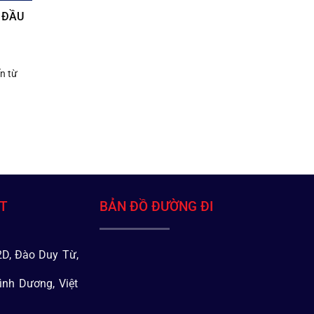
 ĐẦU
n từ
ÁT
BẢN ĐỒ ĐƯỜNG ĐI
D, Đào Duy Từ,
ình Dương, Việt