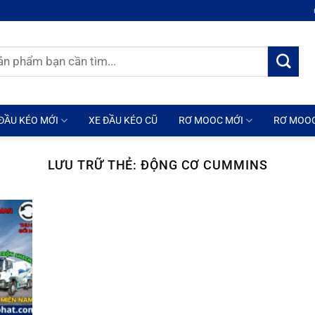
ĐẦU KÉO MỚI
XE ĐẦU KÉO CŨ
RƠ MOOC MỚI
RƠ MOO
LƯU TRỮ THẺ:
ĐỘNG CƠ CUMMINS