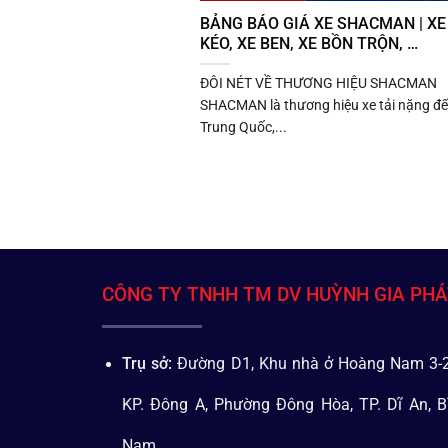
BẢNG BÁO GIÁ XE SHACMAN | XE
KÉO, XE BEN, XE BỒN TRỘN, …
ĐÔI NÉT VỀ THƯƠNG HIỆU SHACMAN
SHACMAN là thương hiệu xe tải nặng đế
Trung Quốc,...
CÔNG TY TNHH TM DV HUỲNH GIA PH
Trụ sở:
Đường D1, Khu nhà ở Hoàng Nam 3-2
KP. Đông A, Phường Đông Hòa, TP. Dĩ An, B
Nam