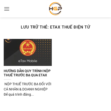
Bỏ
qua
nội
dung
LƯU TRỮ THẺ:
ETAX THUẾ ĐIỆN TỬ
HƯỚNG DẪN QUY TRÌNH NỘP
THUẾ TRƯỚC BẠ QUA ETAX
NỘP THUẾ TRƯỚC BẠ ĐỐI VỚI
CÁ NHÂN & DOANH NGHIỆP
Để quá trình đăng...