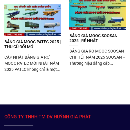
BẢNG GIÁ MOOC SOOSAN
2025 | RẺ NHẤT
BẢNG GIÁ MOOC PATEC 2025 |
THU CŨ ĐỔI MỚI
BẢNG GIÁ RƠ MOOC SOOSAN
CẬP NHẬT BẢNG GIÁ RƠ
CHI TIẾT NĂM 2025 SOOSAN –
MOOC PATEC MỚI NHẤT NĂM
Thương hiệu đẳng cấp...
2025 PATEC không chỉ là một...
CÔNG TY TNHH TM DV HUỲNH GIA PHÁT