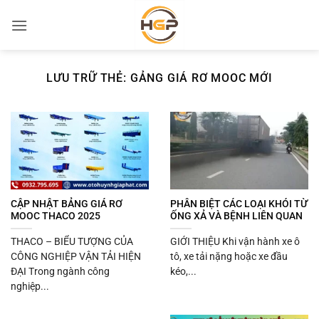
Bỏ
qua
nội
dung
LƯU TRỮ THẺ:
GẢNG GIÁ RƠ MOOC MỚI
CẬP NHẬT BẢNG GIÁ RƠ
PHÂN BIỆT CÁC LOẠI KHÓI TỪ
MOOC THACO 2025
ỐNG XẢ VÀ BỆNH LIÊN QUAN
THACO – BIỂU TƯỢNG CỦA
GIỚI THIỆU Khi vận hành xe ô
CÔNG NGHIỆP VẬN TẢI HIỆN
tô, xe tải nặng hoặc xe đầu
ĐẠI Trong ngành công
kéo,...
nghiệp...