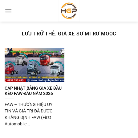
Bỏ
qua
nội
dung
LƯU TRỮ THẺ:
GIÁ XE SƠ MI RƠ MOOC
CẬP NHẬT BẢNG GIÁ XE ĐẦU
KÉO FAW ĐẦU NĂM 2026
FAW – THƯƠNG HIỆU UY
TÍN VÀ GIÁ TRỊ ĐÃ ĐƯỢC
KHẲNG ĐỊNH FAW (First
Automobile...