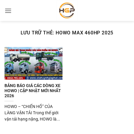
Bỏ
qua
nội
dung
LƯU TRỮ THẺ:
HOWO MAX 460HP 2025
BẢNG BÁO GIÁ CÁC DÒNG XE
HOWO | CẬP NHẬT MỚI NHẤT
2026
HOWO – “CHIẾN HỔ” CỦA
LÀNG VẬN TẢI Trong thế giới
vận tải hạng nặng, HOWO là...