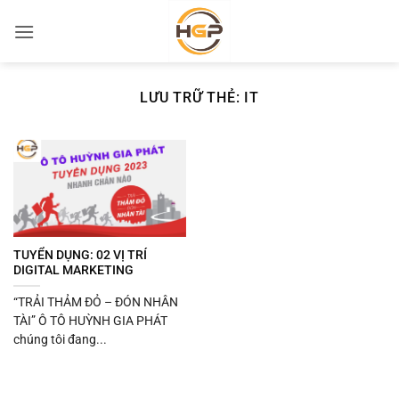
Bỏ
qua
nội
dung
LƯU TRỮ THẺ:
IT
TUYỂN DỤNG: 02 VỊ TRÍ
DIGITAL MARKETING
“TRẢI THẢM ĐỎ – ĐÓN NHÂN
TÀI” Ô TÔ HUỲNH GIA PHÁT
chúng tôi đang...