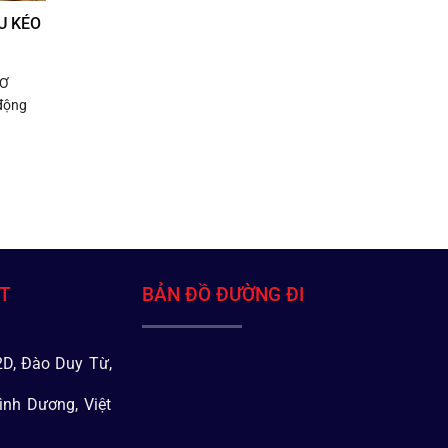
U KÉO
CƠ
động
ÁT
BẢN ĐỒ ĐƯỜNG ĐI
D, Đào Duy Từ,
ình Dương, Việt