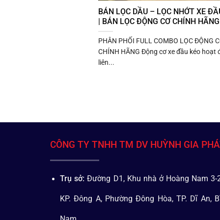
BÁN LỌC DẦU – LỌC NHỚT XE ĐẦ
| BÁN LỌC ĐỘNG CƠ CHÍNH HÃNG
PHÂN PHỐI FULL COMBO LỌC ĐỘNG 
CHÍNH HÃNG Động cơ xe đầu kéo hoạt 
liên...
CÔNG TY TNHH TM DV HUỲNH GIA PH
Trụ sở:
Đường D1, Khu nhà ở Hoàng Nam 3-2
KP. Đông A, Phường Đông Hòa, TP. Dĩ An, B
Nam