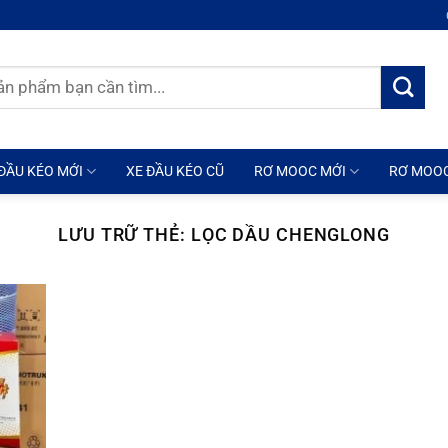
ĐẦU KÉO MỚI
XE ĐẦU KÉO CŨ
RƠ MOOC MỚI
RƠ MOO
LƯU TRỮ THẺ:
LỌC DẦU CHENGLONG