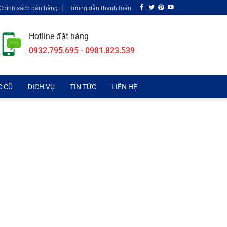
Chính sách bán hàng
Hướng dẫn thanh toán
Hotline đặt hàng
0932.795.695 - 0981.823.539
C CŨ
DỊCH VỤ
TIN TỨC
LIÊN HỆ