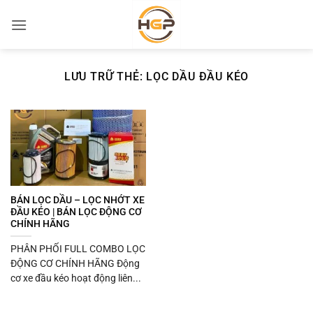
Bỏ
qua
nội
dung
LƯU TRỮ THẺ:
LỌC DẦU ĐẦU KÉO
BÁN LỌC DẦU – LỌC NHỚT XE
ĐẦU KÉO | BÁN LỌC ĐỘNG CƠ
CHÍNH HÃNG
PHÂN PHỐI FULL COMBO LỌC
ĐỘNG CƠ CHÍNH HÃNG Động
cơ xe đầu kéo hoạt động liên...