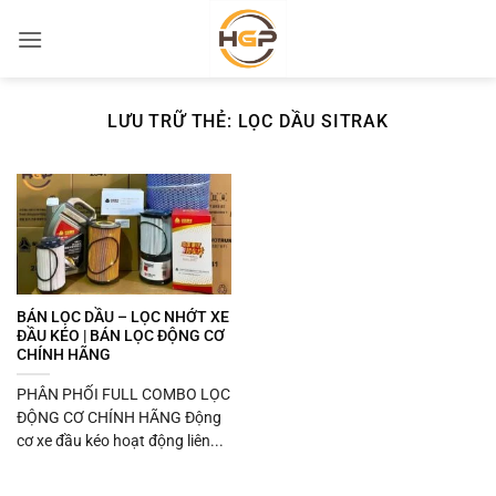
Bỏ
qua
nội
dung
LƯU TRỮ THẺ:
LỌC DẦU SITRAK
BÁN LỌC DẦU – LỌC NHỚT XE
ĐẦU KÉO | BÁN LỌC ĐỘNG CƠ
CHÍNH HÃNG
PHÂN PHỐI FULL COMBO LỌC
ĐỘNG CƠ CHÍNH HÃNG Động
cơ xe đầu kéo hoạt động liên...