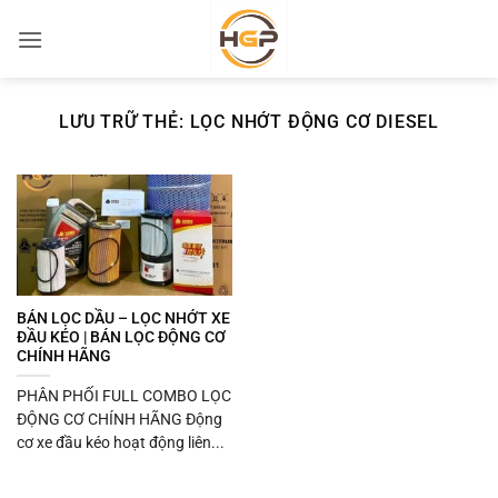
Bỏ
qua
nội
dung
LƯU TRỮ THẺ:
LỌC NHỚT ĐỘNG CƠ DIESEL
BÁN LỌC DẦU – LỌC NHỚT XE
ĐẦU KÉO | BÁN LỌC ĐỘNG CƠ
CHÍNH HÃNG
PHÂN PHỐI FULL COMBO LỌC
ĐỘNG CƠ CHÍNH HÃNG Động
cơ xe đầu kéo hoạt động liên...