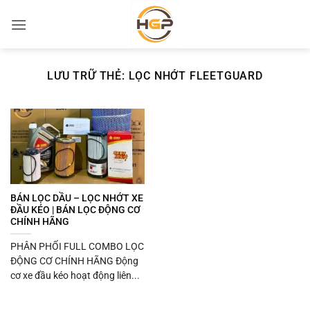
Bỏ
qua
nội
dung
LƯU TRỮ THẺ:
LỌC NHỚT FLEETGUARD
BÁN LỌC DẦU – LỌC NHỚT XE
ĐẦU KÉO | BÁN LỌC ĐỘNG CƠ
CHÍNH HÃNG
PHÂN PHỐI FULL COMBO LỌC
ĐỘNG CƠ CHÍNH HÃNG Động
cơ xe đầu kéo hoạt động liên...