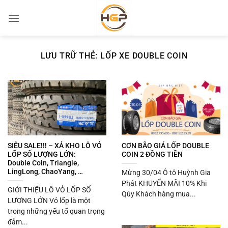
Bỏ
qua
nội
dung
LƯU TRỮ THẺ:
LỐP XE DOUBLE COIN
SIÊU SALE!!! – XẢ KHO LÔ VỎ
CƠN BÃO GIÁ LỐP DOUBLE
LỐP SỐ LƯỢNG LỚN:
COIN 2 ĐỒNG TIỀN
Double Coin, Triangle,
LingLong, ChaoYang, …
Mừng 30/04 Ô tô Huỳnh Gia
Phát KHUYẾN MÃI 10% Khi
GIỚI THIỆU LÔ VỎ LỐP SỐ
Qúy Khách hàng mua...
LƯỢNG LỚN Vỏ lốp là một
trong những yếu tố quan trọng
đảm...