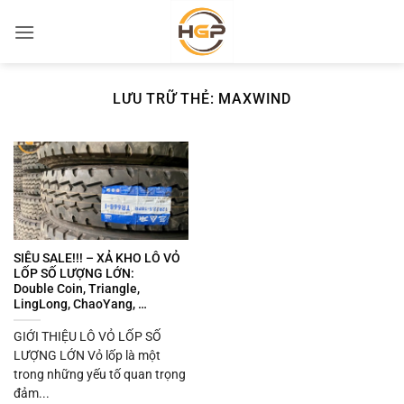
Bỏ
qua
nội
dung
LƯU TRỮ THẺ:
MAXWIND
SIÊU SALE!!! – XẢ KHO LÔ VỎ
LỐP SỐ LƯỢNG LỚN:
Double Coin, Triangle,
LingLong, ChaoYang, …
GIỚI THIỆU LÔ VỎ LỐP SỐ
LƯỢNG LỚN Vỏ lốp là một
trong những yếu tố quan trọng
đảm...