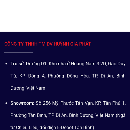
CÔNG TY TNHH TM DV HUỲNH GIA PHÁT
Trụ sở:
Đường D1, Khu nhà ở Hoàng Nam 3-2D, Đào Duy
Từ, KP. Đông A, Phường Đông Hòa, TP. Dĩ An, Bình
Dương, Việt Nam
Showroom:
Số 256 Mỹ Phước Tân Vạn, KP. Tân Phú 1,
Phường Tân Bình, TP. Dĩ An, Bình Dương, Việt Nam (Ngã
tư Chiêu Liêu, đối diện E-Depot Tân Bình)