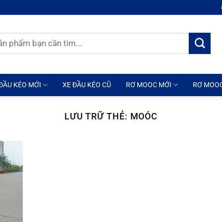
ĐẦU KÉO MỚI
XE ĐẦU KÉO CŨ
RƠ MOOC MỚI
RƠ MOO
LƯU TRỮ THẺ:
MOÓC