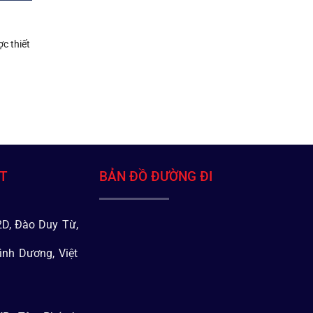
c thiết
ÁT
BẢN ĐỒ ĐƯỜNG ĐI
D, Đào Duy Từ,
ình Dương, Việt