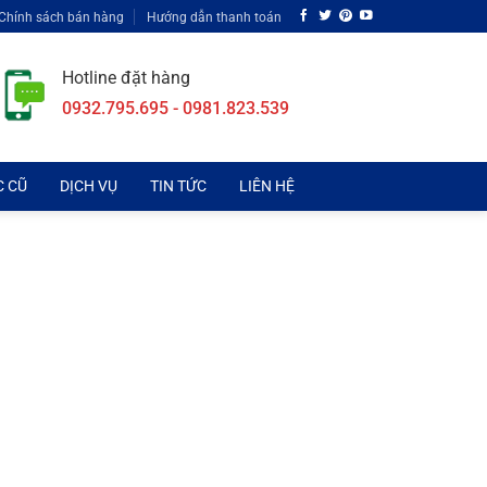
Chính sách bán hàng
Hướng dẫn thanh toán
Hotline đặt hàng
0932.795.695 - 0981.823.539
C CŨ
DỊCH VỤ
TIN TỨC
LIÊN HỆ