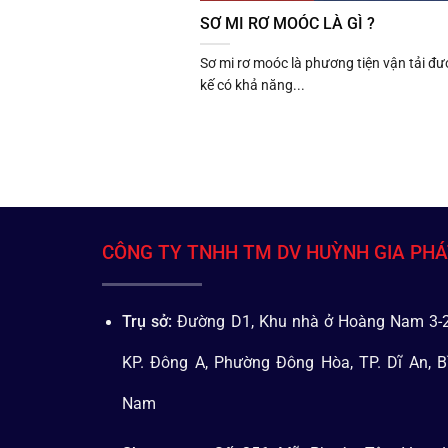
SƠ MI RƠ MOÓC LÀ GÌ ?
Sơ mi rơ moóc là phương tiện vận tải đượ
kế có khả năng...
CÔNG TY TNHH TM DV HUỲNH GIA PH
Trụ sở:
Đường D1, Khu nhà ở Hoàng Nam 3-2
KP. Đông A, Phường Đông Hòa, TP. Dĩ An, B
Nam