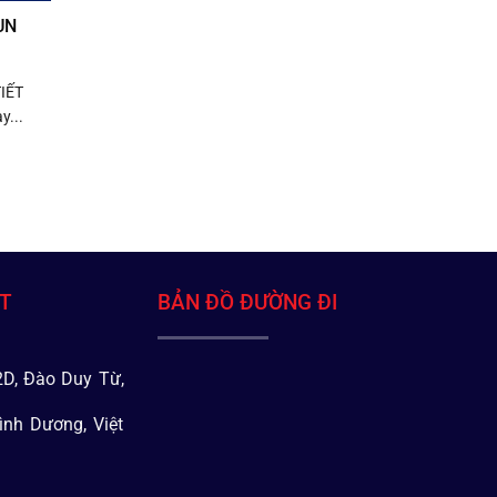
UN
IẾT
y...
ÁT
BẢN ĐỒ ĐƯỜNG ĐI
D, Đào Duy Từ,
ình Dương, Việt