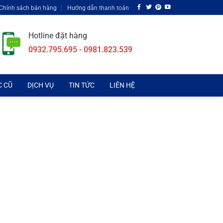
Chính sách bán hàng
Hướng dẫn thanh toán
Hotline đặt hàng
0932.795.695 - 0981.823.539
C CŨ
DỊCH VỤ
TIN TỨC
LIÊN HỆ