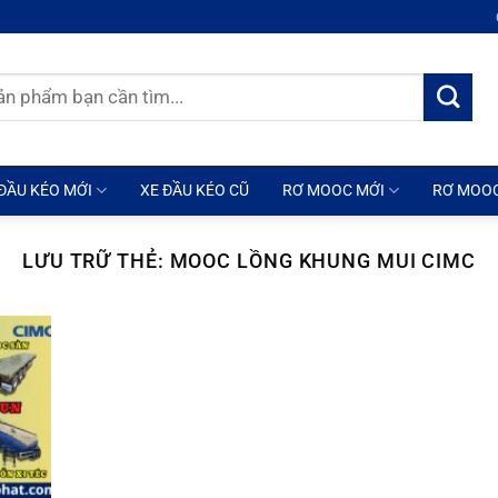
ĐẦU KÉO MỚI
XE ĐẦU KÉO CŨ
RƠ MOOC MỚI
RƠ MOO
LƯU TRỮ THẺ:
MOOC LỒNG KHUNG MUI CIMC