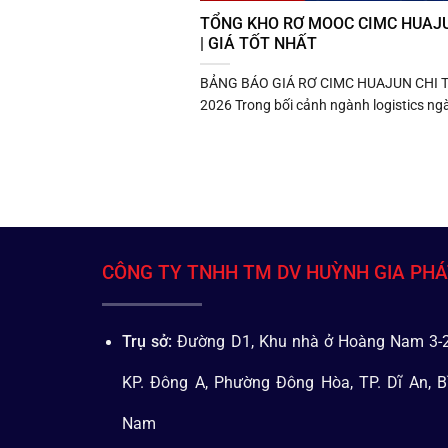
TỔNG KHO RƠ MOOC CIMC HUAJ
| GIÁ TỐT NHẤT
BẢNG BÁO GIÁ RƠ CIMC HUAJUN CHI T
2026 Trong bối cảnh ngành logistics ngà
CÔNG TY TNHH TM DV HUỲNH GIA PH
Trụ sở:
Đường D1, Khu nhà ở Hoàng Nam 3-2
KP. Đông A, Phường Đông Hòa, TP. Dĩ An, B
Nam