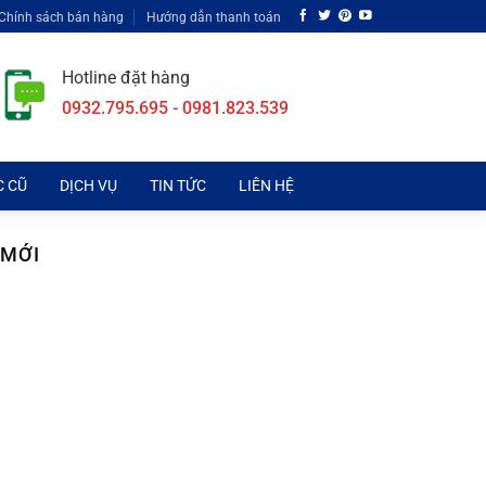
Chính sách bán hàng
Hướng dẫn thanh toán
Hotline đặt hàng
0932.795.695 - 0981.823.539
C CŨ
DỊCH VỤ
TIN TỨC
LIÊN HỆ
 MỚI