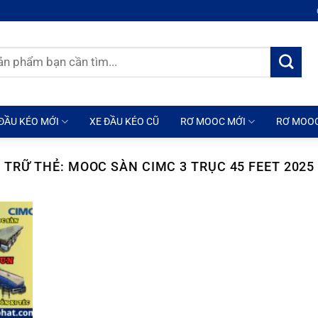
ĐẦU KÉO MỚI
XE ĐẦU KÉO CŨ
RƠ MOOC MỚI
RƠ MOO
 TRỮ THẺ:
MOOC SÀN CIMC 3 TRỤC 45 FEET 2025