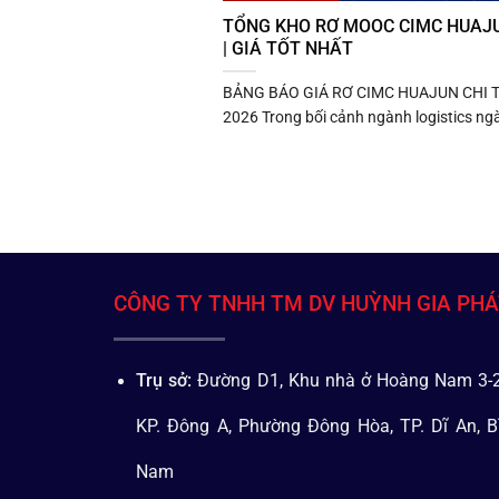
TỔNG KHO RƠ MOOC CIMC HUAJ
| GIÁ TỐT NHẤT
BẢNG BÁO GIÁ RƠ CIMC HUAJUN CHI T
2026 Trong bối cảnh ngành logistics ngà
CÔNG TY TNHH TM DV HUỲNH GIA PH
Trụ sở:
Đường D1, Khu nhà ở Hoàng Nam 3-2
KP. Đông A, Phường Đông Hòa, TP. Dĩ An, B
Nam