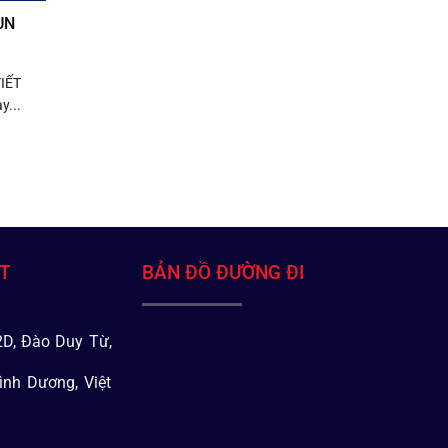
UN
IẾT
y...
ÁT
BẢN ĐỒ ĐƯỜNG ĐI
D, Đào Duy Từ,
ình Dương, Việt