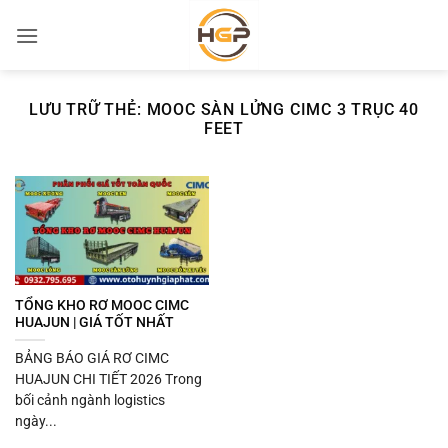
Bỏ
qua
nội
dung
LƯU TRỮ THẺ:
MOOC SÀN LỬNG CIMC 3 TRỤC 40
FEET
TỔNG KHO RƠ MOOC CIMC
HUAJUN | GIÁ TỐT NHẤT
BẢNG BÁO GIÁ RƠ CIMC
HUAJUN CHI TIẾT 2026 Trong
bối cảnh ngành logistics
ngày...