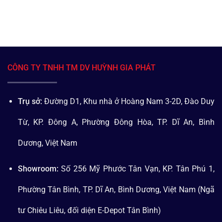
CÔNG TY TNHH TM DV HUỲNH GIA PHÁT
Trụ sở:
Đường D1, Khu nhà ở Hoàng Nam 3-2D, Đào Duy
Từ, KP. Đông A, Phường Đông Hòa, TP. Dĩ An, Bình
Dương, Việt Nam
Showroom:
Số 256 Mỹ Phước Tân Vạn, KP. Tân Phú 1,
Phường Tân Bình, TP. Dĩ An, Bình Dương, Việt Nam (Ngã
tư Chiêu Liêu, đối diện E-Depot Tân Bình)