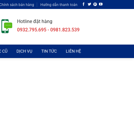
Chính sách bán hàng
Hướng dẫn thanh toán
Hotline đặt hàng
0932.795.695 - 0981.823.539
C CŨ
DỊCH VỤ
TIN TỨC
LIÊN HỆ