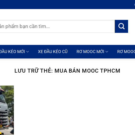
ĐẦU KÉO MỚI
XE ĐẦU KÉO CŨ
RƠ MOOC MỚI
RƠ MOO
LƯU TRỮ THẺ:
MUA BÁN MOOC TPHCM