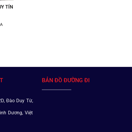
Y TÍN
IA
ÁT
BẢN ĐỒ ĐƯỜNG ĐI
D, Đào Duy Từ,
ình Dương, Việt