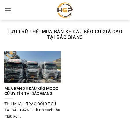
Bỏ
qua
nội
dung
LƯU TRỮ THẺ:
MUA BÁN XE ĐẦU KÉO CŨ GIÁ CAO
TẠI BẮC GIANG
MUA BÁN XE ĐẦU KÉO MOOC
CŨ UY TÍN TẠI BẮC GIANG
THU MUA – TRAO ĐỔI XE CŨ
TẠI BẮC GIANG Chính sách thu
mua xe...