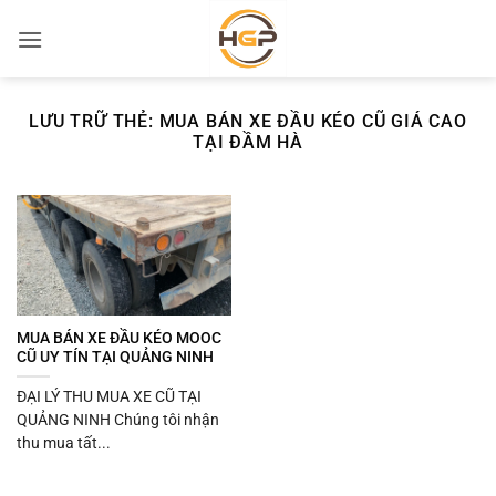
Bỏ
qua
nội
dung
LƯU TRỮ THẺ:
MUA BÁN XE ĐẦU KÉO CŨ GIÁ CAO
TẠI ĐẦM HÀ
MUA BÁN XE ĐẦU KÉO MOOC
CŨ UY TÍN TẠI QUẢNG NINH
ĐẠI LÝ THU MUA XE CŨ TẠI
QUẢNG NINH Chúng tôi nhận
thu mua tất...