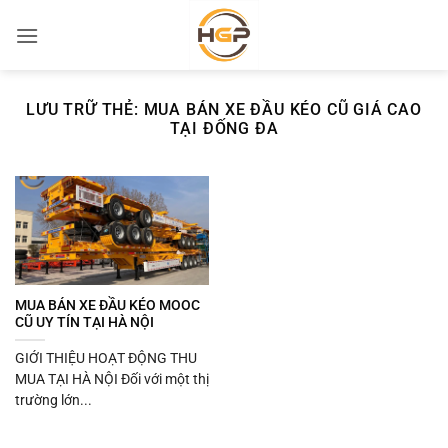
Bỏ
qua
nội
dung
LƯU TRỮ THẺ:
MUA BÁN XE ĐẦU KÉO CŨ GIÁ CAO
TẠI ĐỐNG ĐA
MUA BÁN XE ĐẦU KÉO MOOC
CŨ UY TÍN TẠI HÀ NỘI
GIỚI THIỆU HOẠT ĐỘNG THU
MUA TẠI HÀ NỘI Đối với một thị
trường lớn...