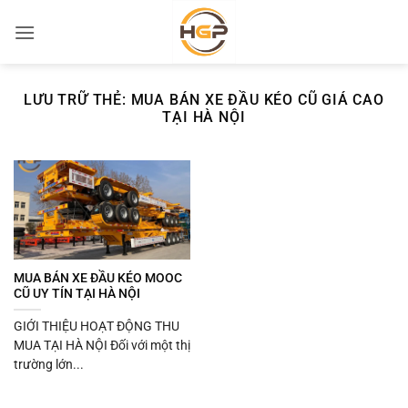
Bỏ
qua
nội
dung
LƯU TRỮ THẺ:
MUA BÁN XE ĐẦU KÉO CŨ GIÁ CAO
TẠI HÀ NỘI
MUA BÁN XE ĐẦU KÉO MOOC
CŨ UY TÍN TẠI HÀ NỘI
GIỚI THIỆU HOẠT ĐỘNG THU
MUA TẠI HÀ NỘI Đối với một thị
trường lớn...