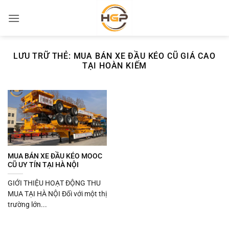
Bỏ
qua
nội
dung
LƯU TRỮ THẺ:
MUA BÁN XE ĐẦU KÉO CŨ GIÁ CAO
TẠI HOÀN KIẾM
MUA BÁN XE ĐẦU KÉO MOOC
CŨ UY TÍN TẠI HÀ NỘI
GIỚI THIỆU HOẠT ĐỘNG THU
MUA TẠI HÀ NỘI Đối với một thị
trường lớn...