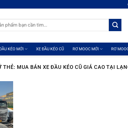
ĐẦU KÉO MỚI
XE ĐẦU KÉO CŨ
RƠ MOOC MỚI
RƠ MOO
Ữ THẺ:
MUA BÁN XE ĐẦU KÉO CŨ GIÁ CAO TẠI LẠ