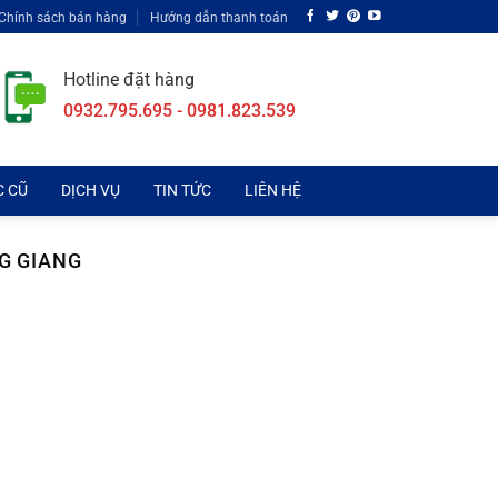
Chính sách bán hàng
Hướng dẫn thanh toán
Hotline đặt hàng
0932.795.695 - 0981.823.539
C CŨ
DỊCH VỤ
TIN TỨC
LIÊN HỆ
NG GIANG