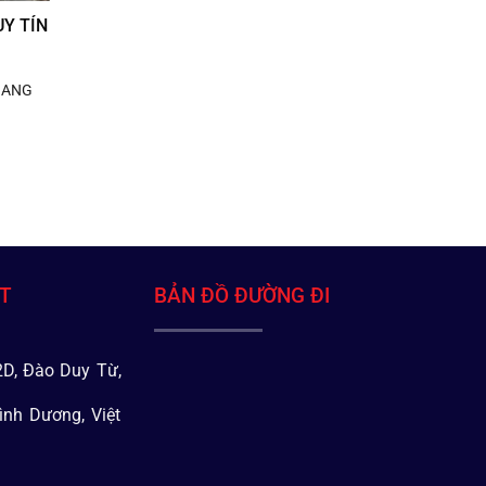
Y TÍN
GIANG
ÁT
BẢN ĐỒ ĐƯỜNG ĐI
D, Đào Duy Từ,
ình Dương, Việt