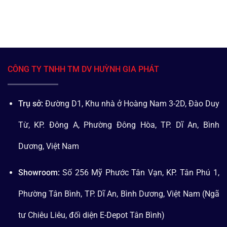
CÔNG TY TNHH TM DV HUỲNH GIA PHÁT
Trụ sở:
Đường D1, Khu nhà ở Hoàng Nam 3-2D, Đào Duy
Từ, KP. Đông A, Phường Đông Hòa, TP. Dĩ An, Bình
Dương, Việt Nam
Showroom:
Số 256 Mỹ Phước Tân Vạn, KP. Tân Phú 1,
Phường Tân Bình, TP. Dĩ An, Bình Dương, Việt Nam (Ngã
tư Chiêu Liêu, đối diện E-Depot Tân Bình)