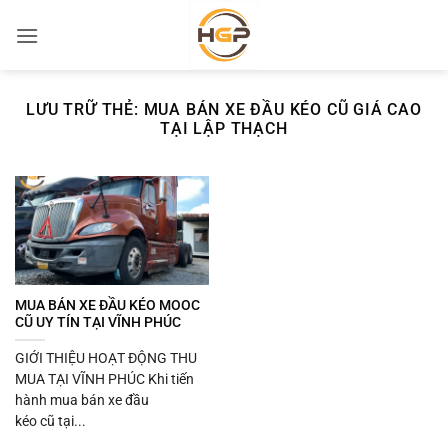
Bỏ
qua
nội
dung
LƯU TRỮ THẺ:
MUA BÁN XE ĐẦU KÉO CŨ GIÁ CAO
TẠI LẬP THẠCH
MUA BÁN XE ĐẦU KÉO MOOC
CŨ UY TÍN TẠI VĨNH PHÚC
GIỚI THIỆU HOẠT ĐỘNG THU
MUA TẠI VĨNH PHÚC Khi tiến
hành mua bán xe đầu
kéo cũ tại...